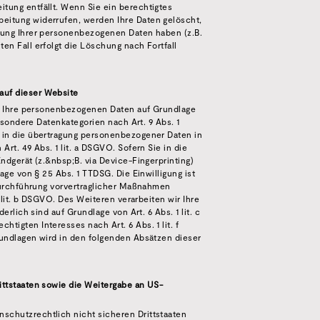
tung entfällt. Wenn Sie ein berechtigtes
eitung widerrufen, werden Ihre Daten gelöscht,
erung Ihrer personenbezogenen Daten haben (z.B.
en Fall erfolgt die Löschung nach Fortfall
auf dieser Website
wir Ihre personenbezogenen Daten auf Grundlage
besondere Datenkategorien nach Art. 9 Abs. 1
g in die übertragung personenbezogener Daten in
rt. 49 Abs. 1 lit. a DSGVO. Sofern Sie in die
ndgerät (z.&nbsp;B. via Device-Fingerprinting)
age von § 25 Abs. 1 TTDSG. Die Einwilligung ist
 Durchführung vorvertraglicher Maßnahmen
1 lit. b DSGVO. Des Weiteren verarbeiten wir Ihre
erlich sind auf Grundlage von Art. 6 Abs. 1 lit. c
tigten Interesses nach Art. 6 Abs. 1 lit. f
rundlagen wird in den folgenden Absätzen dieser
ittstaaten sowie die Weitergabe an US-
schutzrechtlich nicht sicheren Drittstaaten