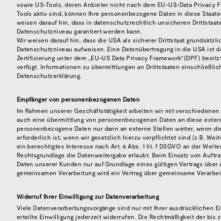
sowie US-Tools, deren Anbieter nicht nach dem EU-US-Data Privacy Fr
Tools aktiv sind, können Ihre personenbezogene Daten in diese Staate
weisen darauf hin, dass in datenschutzrechtlich unsicheren Drittstaat
Datenschutzniveau garantiert werden kann.
Wir weisen darauf hin, dass die USA als sicherer Drittstaat grundsätzl
Datenschutzniveau aufweisen. Eine Datenübertragung in die USA ist d
Zertifizierung unter dem „EU-US Data Privacy Framework“(DPF) besitz
verfügt. Informationen zu übermittlungen an Drittstaaten einschließli
Datenschutzerklärung.
Empfänger von personenbezogenen Daten
Im Rahmen unserer Geschäftstätigkeit arbeiten wir mit verschiedenen 
auch eine übermittlung von personenbezogenen Daten an diese externe
personenbezogene Daten nur dann an externe Stellen weiter, wenn die
erforderlich ist, wenn wir gesetzlich hierzu verpflichtet sind (z.B. W
ein berechtigtes Interesse nach Art. 6 Abs. 1 lit. f DSGVO an der Wei
Rechtsgrundlage die Datenweitergabe erlaubt. Beim Einsatz von Auft
Daten unserer Kunden nur auf Grundlage eines gültigen Vertrags über A
gemeinsamen Verarbeitung wird ein Vertrag über gemeinsame Verarbe
Widerruf Ihrer Einwilligung zur Datenverarbeitung
Viele Datenverarbeitungsvorgänge sind nur mit Ihrer ausdrücklichen Ei
erteilte Einwilligung jederzeit widerrufen. Die Rechtmäßigkeit der bis