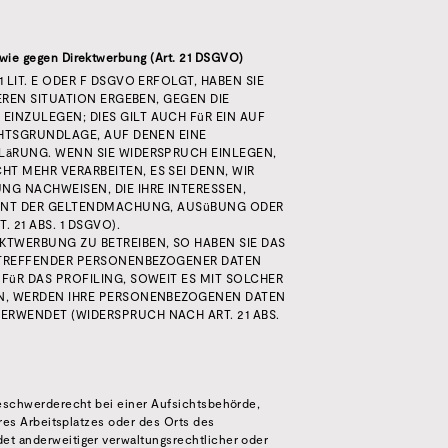
wie gegen Direktwerbung (Art. 21 DSGVO)
LIT. E ODER F DSGVO ERFOLGT, HABEN SIE
EREN SITUATION ERGEBEN, GEGEN DIE
INZULEGEN; DIES GILT AUCH FüR EIN AUF
CHTSGRUNDLAGE, AUF DENEN EINE
LäRUNG. WENN SIE WIDERSPRUCH EINLEGEN,
T MEHR VERARBEITEN, ES SEI DENN, WIR
G NACHWEISEN, DIE IHRE INTERESSEN,
DIENT DER GELTENDMACHUNG, AUSüBUNG ODER
21 ABS. 1 DSGVO).
KTWERBUNG ZU BETREIBEN, SO HABEN SIE DAS
BETREFFENDER PERSONENBEZOGENER DATEN
FüR DAS PROFILING, SOWEIT ES MIT SOLCHER
EN, WERDEN IHRE PERSONENBEZOGENEN DATEN
RWENDET (WIDERSPRUCH NACH ART. 21 ABS.
eschwerderecht bei einer Aufsichtsbehörde,
res Arbeitsplatzes oder des Orts des
t anderweitiger verwaltungsrechtlicher oder