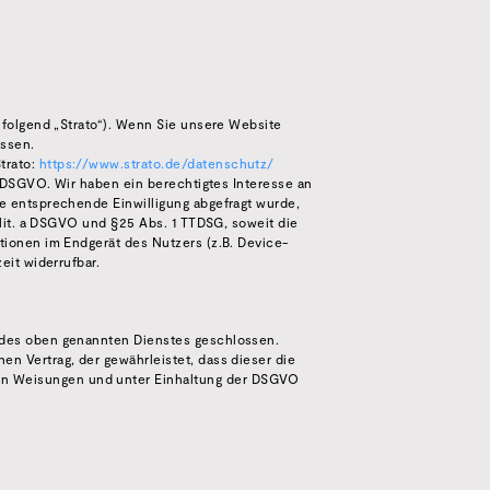
chfolgend „Strato“). Wenn Sie unsere Website
essen.
trato:
https://www.strato.de/datenschutz/
 f DSGVO. Wir haben ein berechtigtes Interesse an
ne entsprechende Einwilligung abgefragt wurde,
1 lit. a DSGVO und §25 Abs. 1 TTDSG, soweit die
tionen im Endgerät des Nutzers (z.B. Device-
eit widerrufbar.
g des oben genannten Dienstes geschlossen.
en Vertrag, der gewährleistet, dass dieser die
n Weisungen und unter Einhaltung der DSGVO