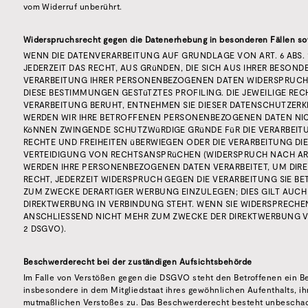
vom Widerruf unberührt.
Widerspruchsrecht gegen die Datenerhebung in besonderen Fällen so
WENN DIE DATENVERARBEITUNG AUF GRUNDLAGE VON ART. 6 ABS. 1 
JEDERZEIT DAS RECHT, AUS GRüNDEN, DIE SICH AUS IHRER BESOND
VERARBEITUNG IHRER PERSONENBEZOGENEN DATEN WIDERSPRUCH E
DIESE BESTIMMUNGEN GESTüTZTES PROFILING. DIE JEWEILIGE RE
VERARBEITUNG BERUHT, ENTNEHMEN SIE DIESER DATENSCHUTZERK
WERDEN WIR IHRE BETROFFENEN PERSONENBEZOGENEN DATEN NICH
KöNNEN ZWINGENDE SCHUTZWüRDIGE GRüNDE FüR DIE VERARBEITUN
RECHTE UND FREIHEITEN üBERWIEGEN ODER DIE VERARBEITUNG 
VERTEIDIGUNG VON RECHTSANSPRüCHEN (WIDERSPRUCH NACH ART. 
WERDEN IHRE PERSONENBEZOGENEN DATEN VERARBEITET, UM DIRE
RECHT, JEDERZEIT WIDERSPRUCH GEGEN DIE VERARBEITUNG SIE 
ZUM ZWECKE DERARTIGER WERBUNG EINZULEGEN; DIES GILT AUCH 
DIREKTWERBUNG IN VERBINDUNG STEHT. WENN SIE WIDERSPRECH
ANSCHLIESSEND NICHT MEHR ZUM ZWECKE DER DIREKTWERBUNG VE
2 DSGVO).
Beschwerderecht bei der zuständigen Aufsichtsbehörde
Im Falle von Verstößen gegen die DSGVO steht den Betroffenen ein B
insbesondere in dem Mitgliedstaat ihres gewöhnlichen Aufenthalts, ih
mutmaßlichen Verstoßes zu. Das Beschwerderecht besteht unbeschade